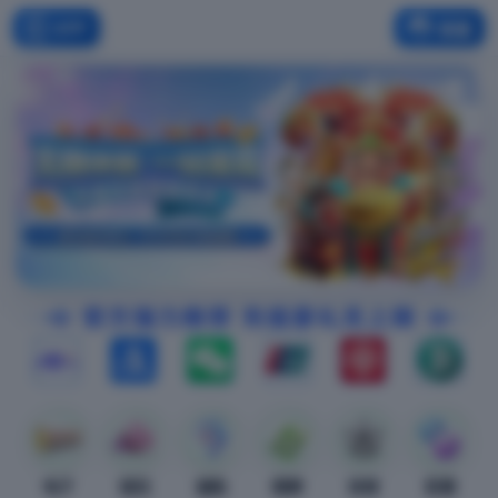
APP
客服
电子
视讯
捕鱼
棋牌
体育
彩票